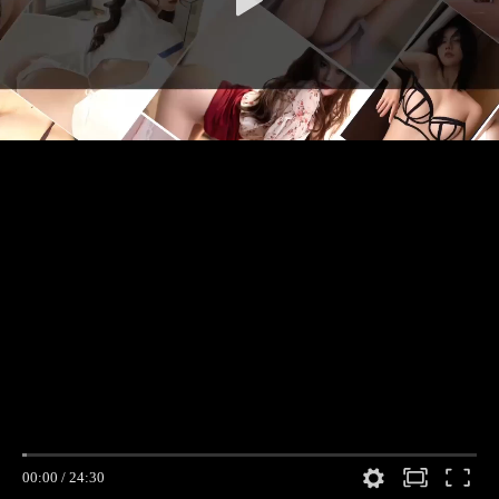
00:00
/
24:30